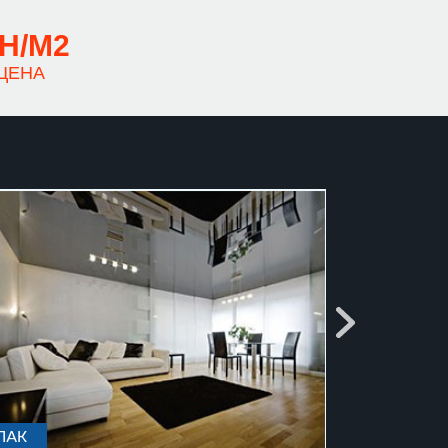
РН/М2
ЦЕНА
лак
сатин