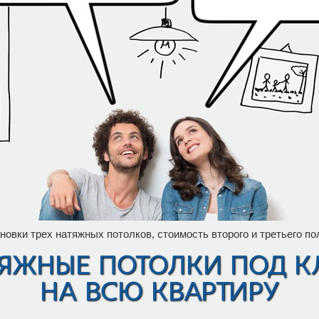
новки трех натяжных потолков, стоимость второго и третьего по
яжные потолки под 
на всю квартиру